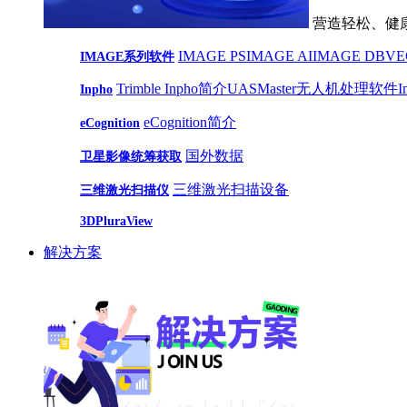
营造轻松、健
IMAGE PS
IMAGE AI
IMAGE DB
VE
IMAGE系列软件
Trimble Inpho简介
UASMaster无人机处理软件
Inpho
eCognition简介
eCognition
国外数据
卫星影像统筹获取
三维激光扫描设备
三维激光扫描仪
3DPluraView
解决方案