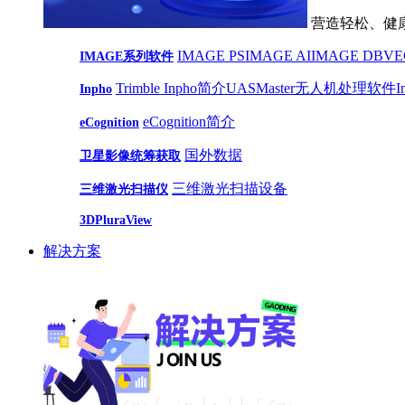
营造轻松、健
IMAGE PS
IMAGE AI
IMAGE DB
VE
IMAGE系列软件
Trimble Inpho简介
UASMaster无人机处理软件
Inpho
eCognition简介
eCognition
国外数据
卫星影像统筹获取
三维激光扫描设备
三维激光扫描仪
3DPluraView
解决方案