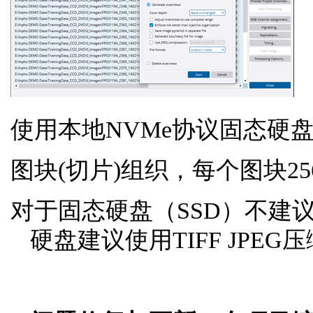
使用本地
NVMe
协议固态硬
图块
(
切片
)
组织，每个图块
25
对于固态硬盘（
SSD
）不建
硬盘建议使用
TIFF JPEG
压