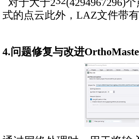
32
对于大于
2
(4294967296)
个
式的点云此外，
LAZ
文件带
4.
问题修复与改进
OrthoMaste